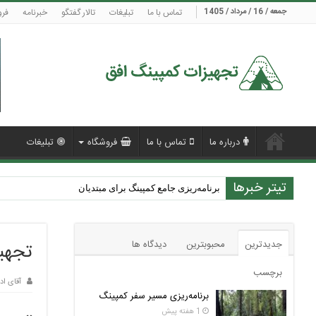
جمعه / 16 / مرداد / 1405
تماس با ما
تبلیغات
تالار گفتگو
خبرنامه
فرو
درباره ما
تماس با ما
فروشگاه
تبلیغات
تیتر خبرها
برنامه‌ریزی جامع کمپینگ برای مبتدیان
وقتی طبیعت معلم می‌شود – داستان ایندراکمپ و بوشکرفت 
جدیدترین
محبوبترین
دیدگاه ها
تجهی
برچسب
آقای اد
برنامه‌ریزی مسیر سفر کمپینگ
1 هفته پیش