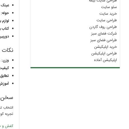
طراحی سایت بیمه
عینک آ
سئو سایت
حوله:
ب
خرید سایت
طراحی سایت
لوازم 
طراحی روف گاردن
کتاب و
شرکت فضای سبز
دوربین
طراحی فضای سبز
خرید اپلیکیشن
نکات 
طراحی اپلیکیشن
اپلیکیشن آماده
وزن:
و
کیفیت
تطابق:
آموزش
سخن پ
انتخاب تج
تجربه کو
کفش و چک