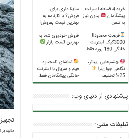
خرید 4 قسطه اینترنت
ساینا داری برای
پیشگامان
بدون نیاز
فروش؟ با کارنامه به
به تلفن
بهترین قیمت بفروش!
فرصت محدود!!
فروش خودروی شما به
3000گیگ اینترنت
بهترین قیمت بازار
خانگی 180 روزه فقط
600 هزارتومان!!
چشم‌هایی زیباتر،
تماشای نامحدود
نگاهی جوان‌تر!
فیلم و سریال با اینترنت
25% تخفیف
خانگی پیشگامان فقط
بلفاروپلاستی
ماهی 100
پیشنهادی از دنیای وب:
تجهیز
تبلیغات متنی:
علاوه بر 