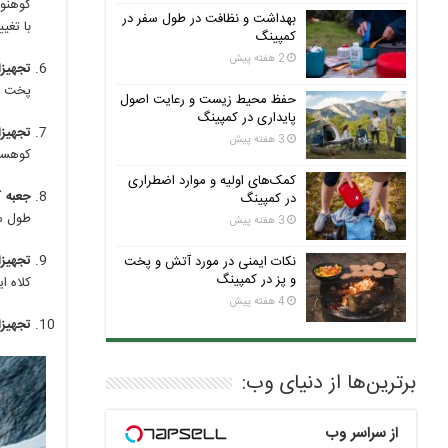
کوهنور
بهداشت و نظافت در طول سفر در
با تغی
کمپینگ
2 هفته پیش
تجهیز
پخت و 
حفظ محیط زیست و رعایت اصول
پایداری در کمپینگ
تجهیزا
3 هفته پیش
کوهست
کمک‌های اولیه و موارد اضطراری
جعبه ک
در کمپینگ
طول س
3 هفته پیش
تجهیزا
نکات ایمنی در مورد آتش و پخت
و پز در کمپینگ
کلاه ای
4 هفته پیش
تجهیزا
برترین‌ها از دنیای وب:
از سراسر وب