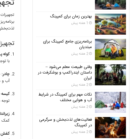
تجهی
تجهیزات ک
بهترین زمان برای کمپینگ
برنامه‌ر
1 هفته پیش
لذت‌بخش‌ت
برنامه‌ریزی جامع کمپینگ برای
تجهیز
مبتدیان
کوله پ
2 هفته پیش
با توج
وقتی طبیعت معلم می‌شود –
داستان ایندراکمپ و بوشکرفت در
چادر:
چ
ایران
آب و ه
2 هفته پیش
کیسه 
نکات مهم برای کمپینگ در شرایط
آب و هوایی مختلف
توجه ب
2 هفته پیش
زیراندا
فعالیت‌های لذت‌بخش و سرگرمی
کمک می
در کمپینگ
2 هفته پیش
کفش و