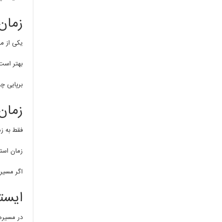
زمان
یکی از م
بهتر است
برپایی چا
زمان
فقط به زم
زمان استر
اگر مسیر
ایست
در مسیره