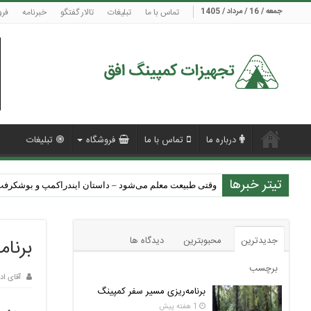
جمعه / 16 / مرداد / 1405
تماس با ما
تبلیغات
تالار گفتگو
خبرنامه
فرو
درباره ما
تماس با ما
فروشگاه
تبلیغات
تیتر خبرها
نکات مهم برای کمپینگ در شرایط آب و هوایی مختلف
وقتی طبیعت معلم می‌شود – داستان ایندراکمپ و بوشکرفت 
جدیدترین
محبوبترین
دیدگاه ها
برنام
برچسب
آقای اد
برنامه‌ریزی مسیر سفر کمپینگ
1 هفته پیش