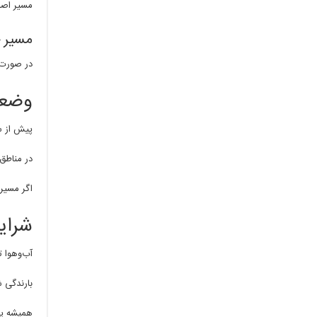
مسیر اصل
مسیر 
در صورت ب
وضعی
پیش از سف
در مناطق
اگر مسیر
شرای
آب‌وهوا ت
بارندگی ش
همیشه پی