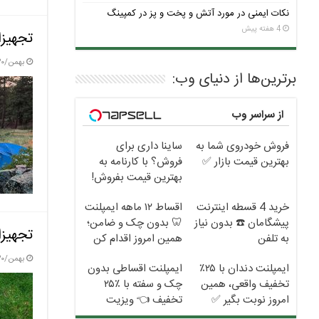
نکات ایمنی در مورد آتش و پخت و پز در کمپینگ
4 هفته پیش
تجهیزا
بهمن/۳۰ / ۱۴۰۳
برترین‌ها از دنیای وب:
از سراسر وب
فروش خودروی شما به
ساینا داری برای
بهترین قیمت بازار ✅
فروش؟ با کارنامه به
بهترین قیمت بفروش!
خرید 4 قسطه اینترنت
اقساط ۱۲ ماهه ایمپلنت
پیشگامان ☎️ بدون نیاز
🦷 بدون چک و ضامن؛
تجهیزا
به تلفن
همین امروز اقدام کن
✅
بهمن/۳۰ / ۱۴۰۳
ایمپلنت دندان با ۲۵٪
ایمپلنت اقساطی بدون
تخفیف واقعی، همین
چک و سفته با ٪۲۵
امروز نوبت بگیر ✅
تخفیف 👈 ویزیت
رایگان توسط متخصص