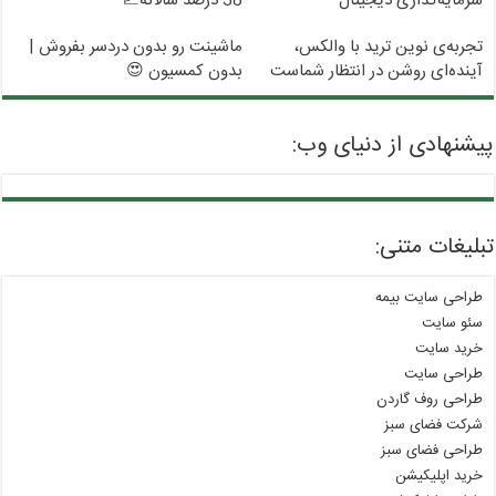
سرمایه‌گذاری دیجیتال
38 درصد سالانه📈
تجربه‌ی نوین ترید با والکس،
ماشینت رو بدون دردسر بفروش |
آینده‌ای روشن در انتظار شماست
بدون کمسیون 😍
پیشنهادی از دنیای وب:
تبلیغات متنی:
طراحی سایت بیمه
سئو سایت
خرید سایت
طراحی سایت
طراحی روف گاردن
شرکت فضای سبز
طراحی فضای سبز
خرید اپلیکیشن