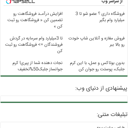
از سراسر وب
فروشگاه داری ؟ عضو شو تا 3
افزایش درآمـد فروشگاهت رو
میلیارد وام بگیر
تضمین کن « فروشگاهت رو ثبت
کن »
فروش مغازه و آنلاین شاپ خودت
تا 3میلیارد وام سرمایه در گردش
رو بالا ببر
فروشندگان => فروشگاهت رو ثبت
کن
بدون بوتاکس و عمل، با این کرم
نجات دهنده شما از پیری! کرم
جلبک، پوستت رو جوان کن
جوانساز جلبک50%تخفیف
پیشنهادی از دنیای وب:
تبلیغات متنی:
طراحی سایت بیمه